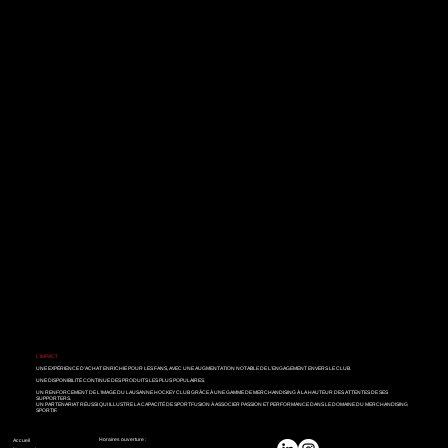
L’IMPACT
UNE EXPÉRIENCE D’ACHAT ENRICHIE POUR LES FANS, AVEC UNE AUGMENTATION NOTABLE DE L’ENGAGEMENT ENVERS LE CLUB.
UNE DISPONIBILITÉ CONTINUE DES PRODUITS LES PLUS POPULAIRES.
UN RENFORCEMENT DE L’IMAGE DU LAUSANNE HOCKEY CLUB GRÂCE À UNE GAMME DE MERCHANDISING À LA HAUTEUR DES ATTENTES DE SES
SUPPORTERS.
UN PARTENARIAT RÉUSSI QUI ILLUSTRE LA CAPACITÉ DE SPORTFUSION À ASSOCIER PASSION ET PERFORMANCE DANS LE DOMAINE DU MERCHANDISING
SPORTIF.
Horaires ouverture :
Accueil