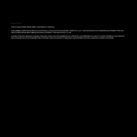
LA SOLUTION
UNE DOUBLE EXPERTISE EN MERCHANDISING ET GESTION.
UNE GAMME COMPLÈTE DE PRODUITS OFFICIELS, CONÇUS POUR INCARNER L’ESPRIT DU LHC : DES TEXTILES AUX ACCESSOIRES, EN PASSANT PAR DES
OBJETS PERSONNALISÉS, FABRIQUÉS DANS LE RESPECT DES VALEURS DU CLUB.
UNE BOUTIQUE PHYSIQUE ET UNE BOUTIQUE EN LIGNE, SYNCHRONISÉES POUR GARANTIR UNE EXPÉRIENCE CLIENT FLUIDE ET PREMIUM. UNE GESTION
RIGOUREUSE DES STOCKS PERMETTANT D’ÉVITER LES RUPTURES ET D’ASSURER UNE DISTRIBUTION EXCLUSIVE SUR LE MARCHÉ SUISSE.